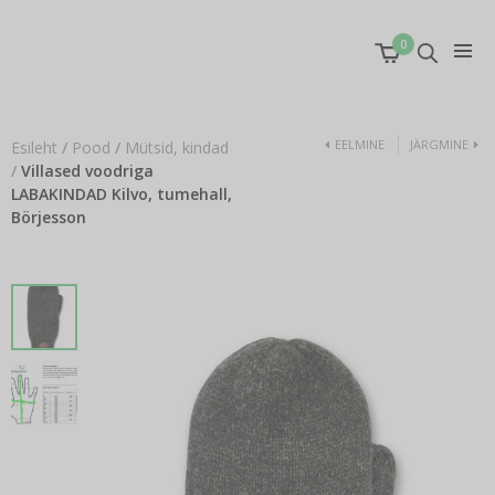
0
EELMINE
JÄRGMINE
Esileht
/
Pood
/
Mütsid, kindad
/
Villased voodriga
LABAKINDAD Kilvo, tumehall,
Börjesson