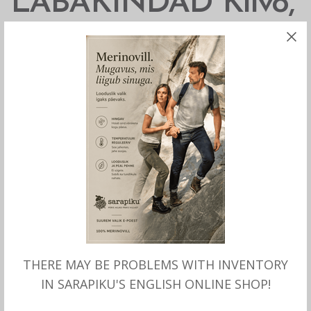
LABAKINDAD Kilvo,
tumehall, Börjesson
27.00
€
Soojad kootud villased voodriga labakindad
hoiavad käed soojas ka külmade tuuliste
ilmadega.
Materjal: 80% lambavill, 20% nailon.
Vooder: fliis 100% polüester.
Numbrivalikus: naistele S ja M, meestele L ja XL.
THERE MAY BE PROBLEMS WITH INVENTORY
Toodetud Rootsis, Börjesson.
IN SARAPIKU'S ENGLISH ONLINE SHOP!