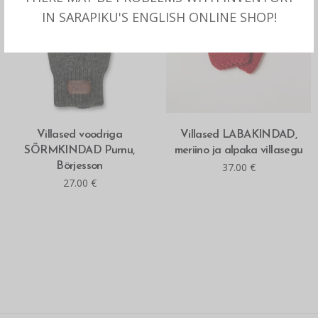
IN SARAPIKU'S ENGLISH ONLINE SHOP!
MITMEID VALIKUID
MITMEID VALIKUID
Villased voodriga
Villased LABAKINDAD,
SÕRMKINDAD Purnu,
meriino ja alpaka villasegu
Börjesson
37.00
€
27.00
€