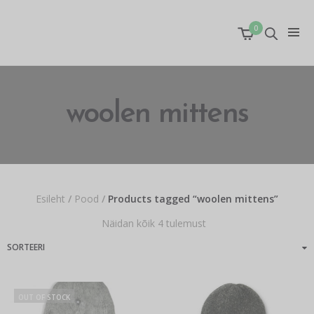
0
woolen mittens
Esileht
/
Pood
/
Products tagged “woolen mittens”
Näidan kõik 4 tulemust
OUT OF STOCK