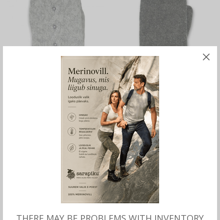
MITMEID VALIKUID
MITMEID VALIKUID
Villased voodriga
Villased voodriga
LABAKINDAD Marggo
LABAKINDAD Kilvo,
naistele, Börjesson
tumehall, Börjesson
33.00
€
27.00
€
THERE MAY BE PROBLEMS WITH INVENTORY