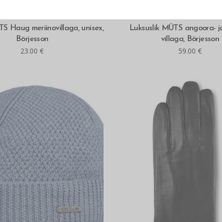
MITMEID VALIKUID
MITMEID VALIKUID
 Haug meriinovillaga, unisex,
Luksuslik MÜTS angoora- ja
Börjesson
villaga, Börjesson
23.00
€
59.00
€