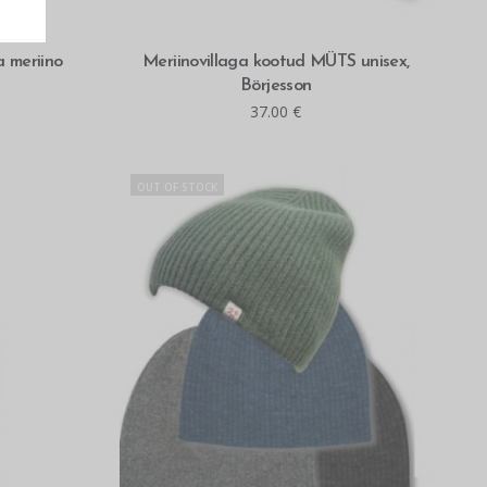
LOE ROHKEM
 meriino
Meriinovillaga kootud MÜTS unisex,
Börjesson
37.00
€
OUT OF STOCK