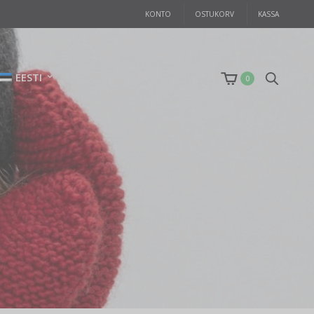
KONTO
OSTUKORV
KASSA
EESTI
0