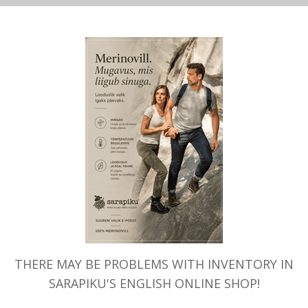
MITMEID VALIKUID
MITMEID VALIKUID
ed LABAKINDAD voodriga,
Alpakavillast pehme ja soe MÜ
naistele, Börjesson
78.00
€
32.00
€
OUT OF STOCK
THERE MAY BE PROBLEMS WITH INVENTORY IN
SARAPIKU'S ENGLISH ONLINE SHOP!