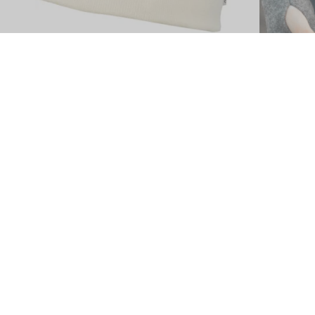
MITMEID VALIKUID
Meriinovillane klassikaline MÜTS, Aclima
Villased k
47.00
€
OUT OF STO