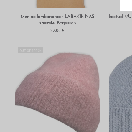
MITMEID VALIKUID
Meriino lambanahast LABAKINNAS
kootud MÜTS
naistele, Börjesson
82.00
€
OUT OF STOCK