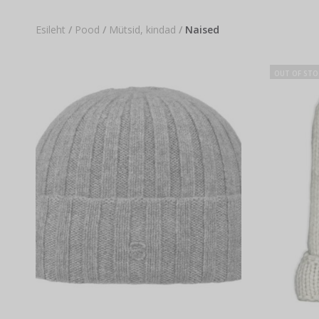
Esileht
/
Pood
/
Mütsid, kindad
/
Naised
OUT OF STO