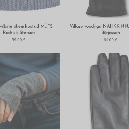
MITMEID VALIKUID
MITMEID VALIKUID
ovillane õhem kootud MÜTS
Villase voodriga NAHKKINNA
Rodrick, Stetson
Börjesson
59.00
€
64.00
€