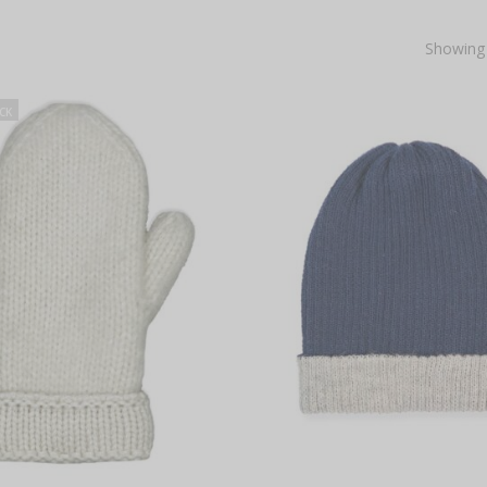
Showing 
CK