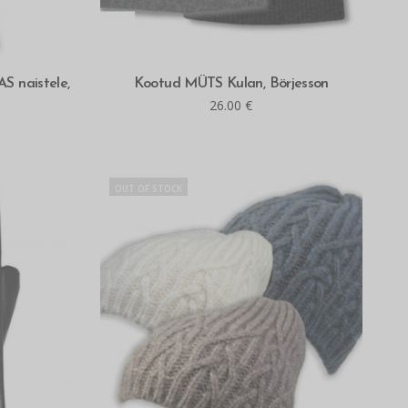
MITMEID VALIKUID
S naistele,
Kootud MÜTS Kulan, Börjesson
26.00
€
OUT OF STOCK