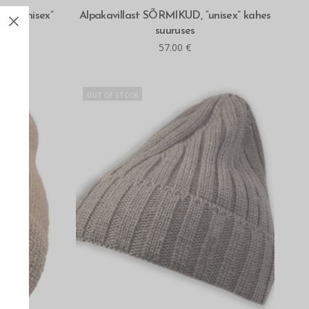
MITMEID VALIKUID
TS “unisex”
Alpakavillast SÕRMIKUD, “unisex” kahes
suuruses
57.00
€
OUT OF STOCK