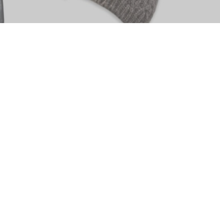
MITMEID VALIKUID
ga Gretna
Kootud MÜTS Askersund, vill-puuvill,
Börjesson
39.00
€