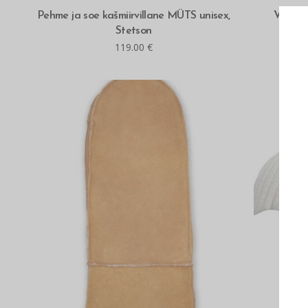
MITMEID VALIKUID
Pehme ja soe kašmiirvillane MÜTS unisex,
Villas
Stetson
119.00
€