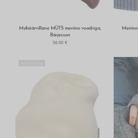
MITMEID VALIKUID
Mohäärvillane MÜTS meriino voodriga,
Meriin
Börjesson
56.00
€
OUT OF STOCK