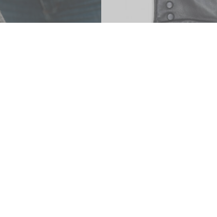
MITMEID VALIKUID
MITMEID VALIKUID
ätised ehk randmesoojendajad,
NAHKKINNAS villase voodri
Sarapiku
naistele, Börjesson
26.00
€
49.00
€
CK