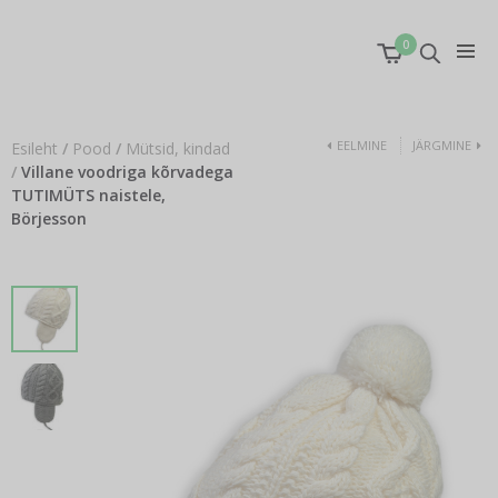
0
EELMINE
JÄRGMINE
Esileht
/
Pood
/
Mütsid, kindad
/
Villane voodriga kõrvadega
TUTIMÜTS naistele,
Börjesson