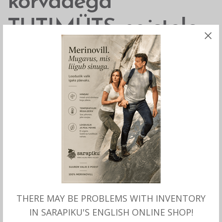
kõrvadega
TUTIMÜTS naistele,
Börjesson
27.00
€
Villane kõrvadega müts fliisvoodriga on väga
soe ka tuuliste ja külmade ilmadega. Kootud
muster ja mütsi tutt lisab stiili!
Materjal: 50% lambavill, 50% akrüül.
Vooder: fliis, 100% polüester.
Üks suurus.
THERE MAY BE PROBLEMS WITH INVENTORY
IN SARAPIKU'S ENGLISH ONLINE SHOP!
Toodetud Rootsis, Börjesson.