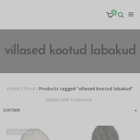
0
villased kootud labakud
Esileht
/
Pood
/
Products tagged “villased kootud labakud”
Näidan kõik 4 tulemust
OUT OF STOCK