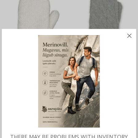
MITMEID VALIKUID
LISA OSTUKORVI
Villased LABAKINDAD
Villased voodriga
voodriga, naistele, Börjesson
LABAKINDAD Dolli, naistele,
32.00
€
Börjesson
22.00
€
THERE MAY BE PROBLEMS WITH INVENTORY