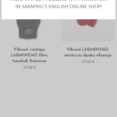
IN SARAPIKU'S ENGLISH ONLINE SHOP!
MITMEID VALIKUID
MITMEID VALIKUID
Villased voodriga
Villased LABAKINDAD,
LABAKINDAD Kilvo,
meriino ja alpaka villasegu
tumehall, Börjesson
37.00
€
27.00
€