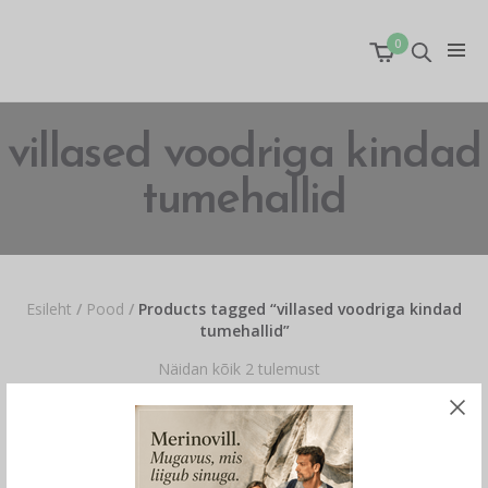
0
villased voodriga kindad
tumehallid
Esileht
/
Pood
/
Products tagged “villased voodriga kindad
tumehallid”
Näidan kõik 2 tulemust