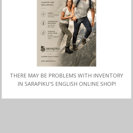
THERE MAY BE PROBLEMS WITH INVENTORY
LISA OSTUKORVI
MITMEID VALIKUID
Villased voodriga
Villased voodriga
IN SARAPIKU'S ENGLISH ONLINE SHOP!
LABAKINDAD Dolli, naistele,
LABAKINDAD Kilvo,
Börjesson
tumehall, Börjesson
22.00
€
27.00
€