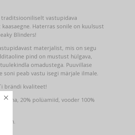
 traditsiooniliselt vastupidava
lt kaasaegne. Haterras sonile on kuulsust
eaky Blinders!
stupidavast materjalist, mis on segu
 Vilditaoline pind on mustust hülgava,
 tuulekindla omadustega. Puuvillase
e soni peab vastu isegi märjale ilmale.
i brändi kvaliteet!
 30% lina, 20% polüamiid, vooder 100%
 6 cm.
oolt.