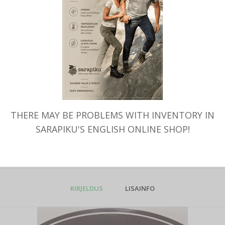
LISA O
SHARE THIS PRODUCT
THERE MAY BE PROBLEMS WITH INVENTORY IN
SKU:
586
KATEGOORIA:
S
SARAPIKU'S ENGLISH ONLINE SHOP!
TAGS:
VILLANE SONI
,
STETSONI
STETSON
,
PEAKY BLINDERS SON
KIRJELDUS
LISAINFO