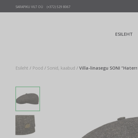
SARAPIKU VILT OÜ (+372) 529 8067
ESILEHT
Esileht
/
Pood
/
Sonid, kaabud
/
Villa-linasegu SONI “Haterra