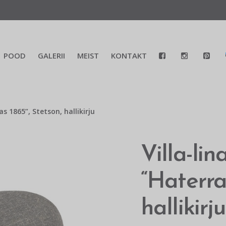
POOD
GALERII
MEIST
KONTAKT
s 1865”, Stetson, hallikirju
Villa-li
“Haterra
hallikirju