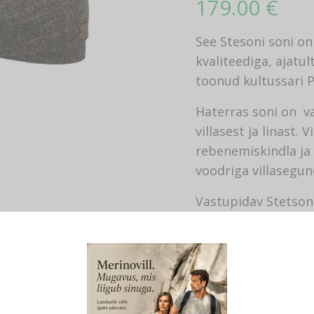
179.00
€
See Stesoni soni on
kvaliteediga, ajatu
toonud kultussari P
Haterras soni on va
villasest ja linast.
rebenemiskindla ja
voodriga villasegun
Vastupidav Stetson´
Materjal: 50% vill,
puuvill.
Soni noka pikkus ca
Toodetud Stetson p