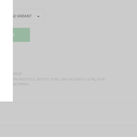
STUKORVI
ONID, KAABUD
 SONI
,
SONI MEESTELE
,
MEESTE SONI
,
LINA-VILLASEGU SONI
,
SONI
I
,
SONI HATERRAS