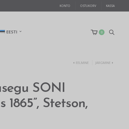
KONTO
OSTUKORV
KASSA
EESTI
0
EELMINE
JÄRGMINE
nasegu SONI
s 1865”, Stetson,