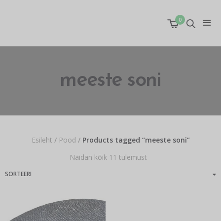
0
meeste soni
Esileht
/
Pood
/
Products tagged “meeste soni”
Näidan kõik 11 tulemust