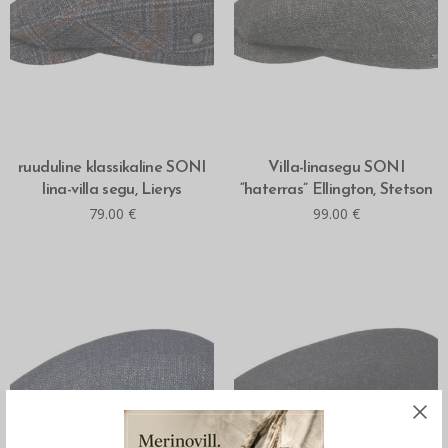
MITMEID VALIKUID
MITMEID VALIKUID
ruuduline klassikaline SONI
Villa-linasegu SONI
lina-villa segu, Lierys
“haterras” Ellington, Stetson
79.00
€
99.00
€