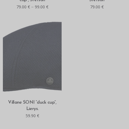
cap”, Stetson
Stetson
–
79.00
€
99.00
€
79.00
€
MITMEID VALIKUID
Villane SONI “duck cup”,
Lierys.
59.90
€