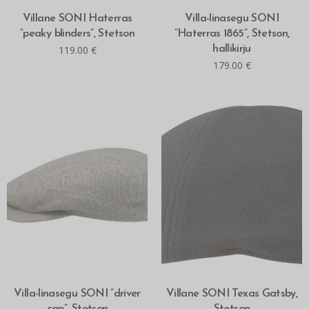
MITMEID VALIKUID
MITMEID VALIKUID
Villane SONI Haterras
Villa-linasegu SONI
“peaky blinders”, Stetson
“Haterras 1865”, Stetson,
119.00
€
hallikirju
179.00
€
MITMEID VALIKUID
MITMEID VALIKUID
Villa-linasegu SONI “driver
Villane SONI Texas Gatsby,