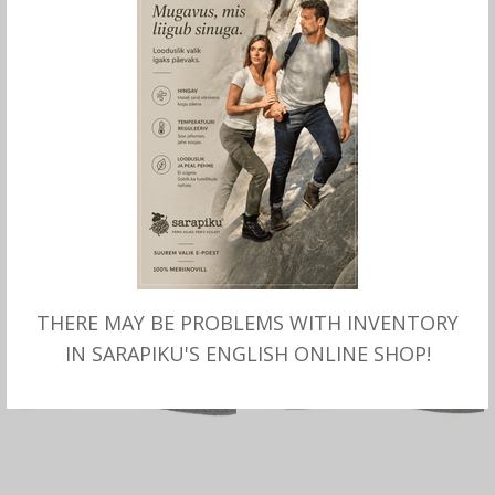
MITMEID VALIKUID
MITMEID VALIKUID
Villa-linasegu SONI Taleco
Villasegune SONI Belfast
“driver cup”, Stetson
kašmiiriga, Stetson
99.00
€
89.00
€
THERE MAY BE PROBLEMS WITH INVENTORY
IN SARAPIKU'S ENGLISH ONLINE SHOP!