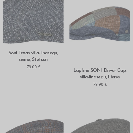
MITMEID VALIKUID
Soni Texas villa-linasegu,
sinine, Stetson
79.00
€
MITMEID VALIKUID
Lapiline SONI Driver Cap,
villa-linasegu, Lierys
79.90
€