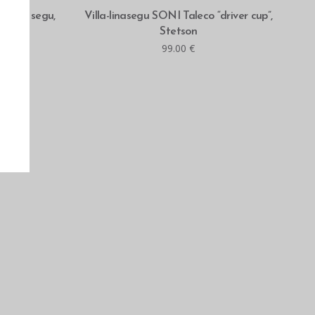
MITMEID VALIKUID
a-villa segu,
Villa-linasegu SONI Taleco “driver cup”,
Stetson
99.00
€