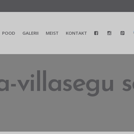
POOD
GALERII
MEIST
KONTAKT
a-villasegu 