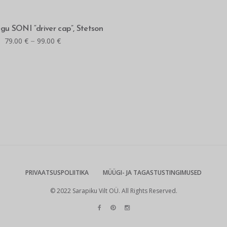
MITMEID VALIKUID
segu SONI “driver cap”, Stetson
–
79.00
€
99.00
€
PRIVAATSUSPOLIITIKA
MÜÜGI- JA TAGASTUSTINGIMUSED
© 2022 Sarapiku Vilt OÜ. All Rights Reserved.