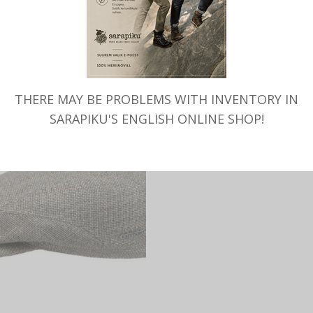
MITMEID VALIKUID
MITMEID VALIKUID
ONI Driver Cap, villa-linasegu,
ruuduline klassikaline SONI lin
Lierys
Lierys
79.90
€
79.00
€
THERE MAY BE PROBLEMS WITH INVENTORY IN
SARAPIKU'S ENGLISH ONLINE SHOP!