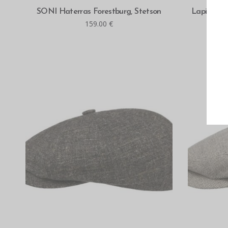
MITMEID VALIKUID
SONI Haterras Forestburg, Stetson
Lapiline S
159.00
€