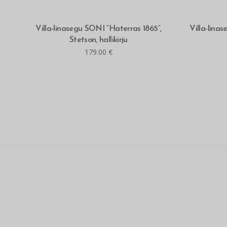
MITMEID VALIKUID
Villa-linasegu SONI “Haterras 1865”,
Villa-lina
Stetson, hallikirju
179.00
€