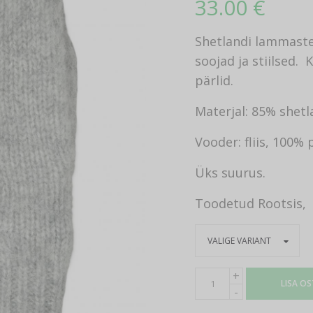
33.00
€
Shetlandi lammaste 
soojad ja stiilsed.
pärlid.
Materjal: 85% shetl
Vooder: fliis, 100% 
Üks suurus.
Toodetud Rootsis, 
LISA O