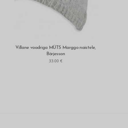
MITMEID VALIKUID
Villane voodriga MÜTS Marggo naistele,
Börjesson
33.00
€