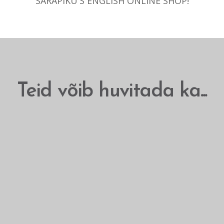
SARAPIKU'S ENGLISH ONLINE SHOP!
Teid võib huvitada ka...