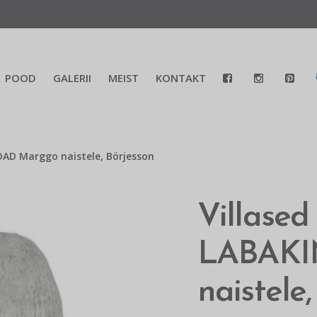
POOD
GALERII
MEIST
KONTAKT
DAD Marggo naistele, Börjesson
Villased
LABAKI
naistele