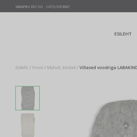
SARAPIKU VILT OÜ (+372) 529 8067
ESILEHT
Esileht
/
Pood
/
Mütsid, kindad
/
Villased voodriga LABAKIN