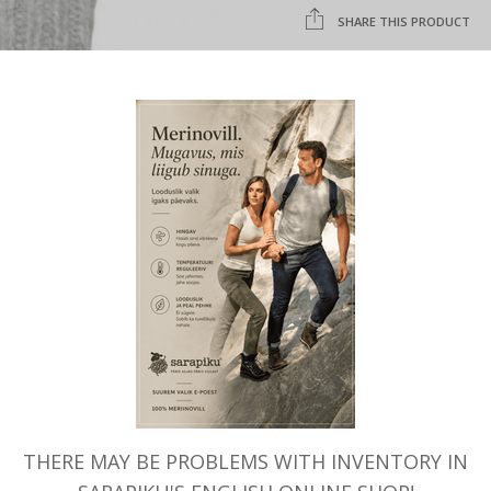
SHARE THIS PRODUCT
SKU:
603
KATEGOORIAD:
TAGS:
NAISTE KINDAD
,
NAISTE 
MITTENS WOMENS
,
LABAKINDAD
VILLASED KINDAD
,
BÖRJESSON
,
LISAINFO
Lisainfo
THERE MAY BE PROBLEMS WITH INVENTORY IN