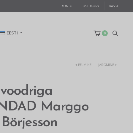
KONTO
OSTUKORV
KASSA
EESTI
0
EELMINE
JÄRGMINE
 voodriga
NDAD Marggo
, Börjesson