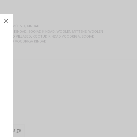
NAISED
,
MÜTSID, KINDAD
VILLASED KINDAD
,
SOOJAD KINDAD
,
WOOLEN MITTENS
,
WOOLEN
 SOOJAD VILLASED
,
KOOTUD KINDAD VOODRIGA
,
SOOJAD
VILLASED VOODRIGA KINDAD
Hall, Valge