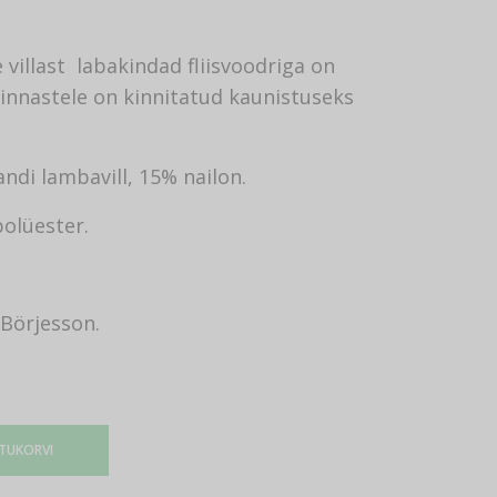
villast labakindad fliisvoodriga on
 Kinnastele on kinnitatud kaunistuseks
andi lambavill, 15% nailon.
polüester.
Börjesson.
STUKORVI