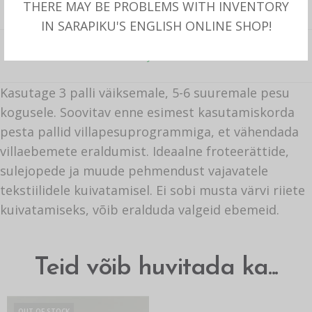
THERE MAY BE PROBLEMS WITH INVENTORY
IN SARAPIKU'S ENGLISH ONLINE SHOP!
KIRJELDUS
Kasutage 3 palli väiksemale, 5-6 suuremale pesu
kogusele. Soovitav enne esimest kasutamiskorda
pesta pallid villapesuprogrammiga, et vähendada
villaebemete eraldumist. Ideaalne froteerättide,
sulejopede ja muude pehmendust vajavatele
tekstiilidele kuivatamisel. Ei sobi musta värvi riiete
kuivatamiseks, võib eralduda valgeid ebemeid.
Teid võib huvitada ka...
OUT OF STOCK