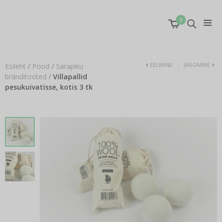
0
EELMINE
JÄRGMINE
Esileht
/
Pood
/
Sarapiku
bränditooted
/
Villapallid
pesukuivatisse, kotis 3 tk