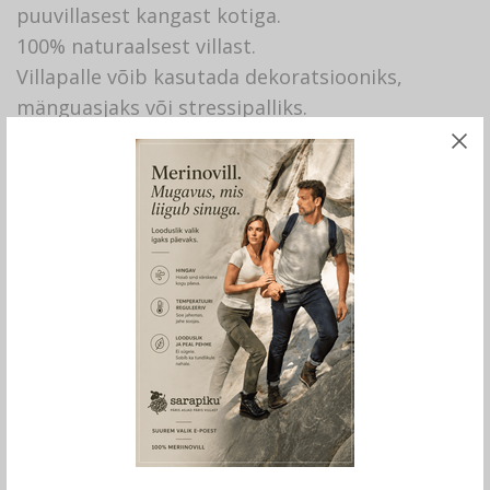
puuvillasest kangast kotiga.
100% naturaalsest villast.
Villapalle võib kasutada dekoratsiooniks,
mänguasjaks või stressipalliks.
Laos olemas 67 tk.
LISA OSTUKORVI
SHARE THIS PRODUCT
SKU:
214
KATEGOORIA:
SARAPIKU BRÄNDITOOTED
TAGS:
VILLAPALLID PESUKUIVATILE
,
VILLAPALLID PESUKUIVATISSE
,
VILDITUD VILLAPALLID
,
VILLLASED PALLID
,
VALGED VILLAPALLID