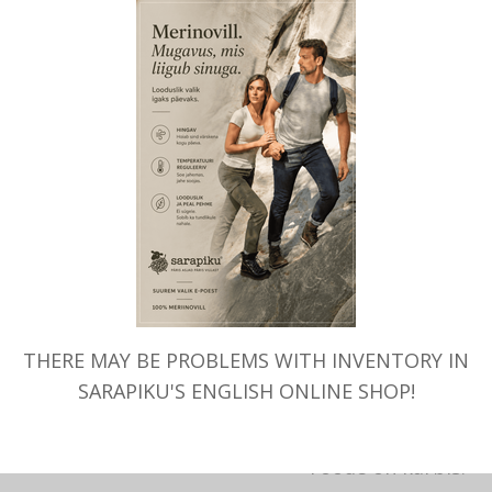
allergikutele.
Teki suurus on umb
servadega.
Iga väike beebitek
vildikojas, igale te
HOOLDUS: käsitsip
villapesuprogrammig
sobivat pesuvahend
kasutada pesukotti
THERE MAY BE PROBLEMS WITH INVENTORY IN
leotada leiges vees
SARAPIKU'S ENGLISH ONLINE SHOP!
(siludes tasapinnal)
Toode on karbis.