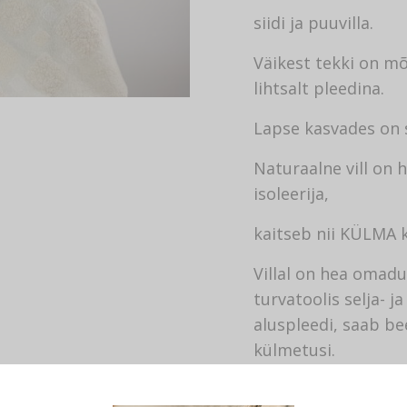
siidi ja puuvilla.
Väikest tekki on mõ
lihtsalt pleedina.
Lapse kasvades on 
Naturaalne vill on 
isoleerija,
kaitseb nii KÜLMA k
Villal on hea omad
turvatoolis selja- j
aluspleedi, saab be
külmetusi.
Kuna villakiud on 