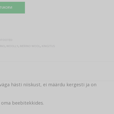
STUKORVI
DITOOTED
INO
,
WOOLLY
,
MERINO WOOL
,
KINGITUS
äga hästi niiskust, ei määrdu kergesti ja on
i oma beebitekkides.