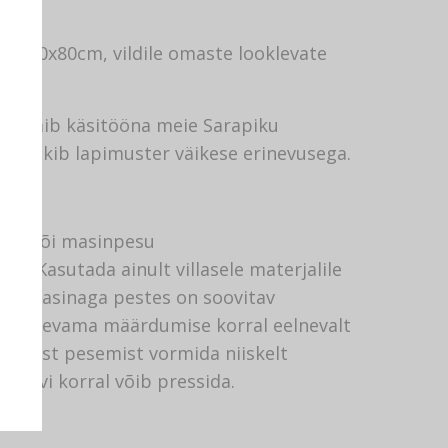
es 80x80cm, vildile omaste looklevate
k valmib käsitööna meie Sarapiku
kile tekib lapimuster väikese erinevusega.
esu või masinpesu
a. Kasutada ainult villasele materjalile
it. Masinaga pestes on soovitav
. Tugevama määrdumise korral eelnevalt
. Pärast pesemist vormida niiskelt
. Soovi korral võib pressida.