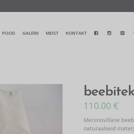
POOD
GALERII
MEIST
KONTAKT
beebite
110.00
€
Meriinovillane beeb
naturaalseid materj