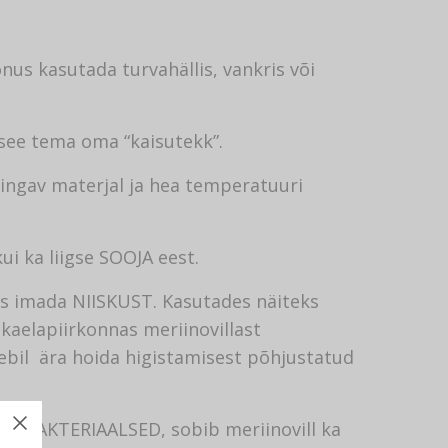
nus kasutada turvahällis, vankris või
see tema oma “kaisutekk”.
hingav materjal ja hea temperatuuri
ui ka liigse SOOJA eest.
us imada NIISKUST. Kasutades näiteks
a kaelapiirkonnas meriinovillast
ebil ära hoida higistamisest põhjustatud
ANTIBAKTERIAALSED, sobib meriinovill ka