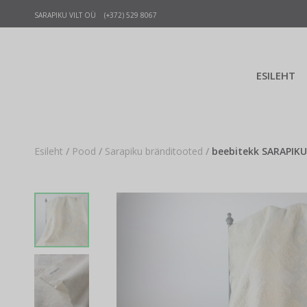
SARAPIKU VILT OÜ (+372) 529 8067
ESILEHT
Esileht
/
Pood
/
Sarapiku bränditooted
/
beebitekk SARAPIKU