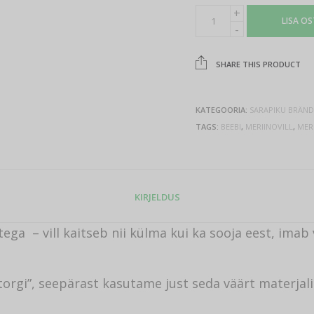
LISA O
SHARE THIS PRODUCT
KATEGOORIA:
SARAPIKU BRÄN
TAGS:
BEEBI
,
MERIINOVILL
,
MER
KIRJELDUS
a – vill kaitseb nii külma kui ka sooja eest, imab v
torgi”, seepärast kasutame just seda väärt materjal