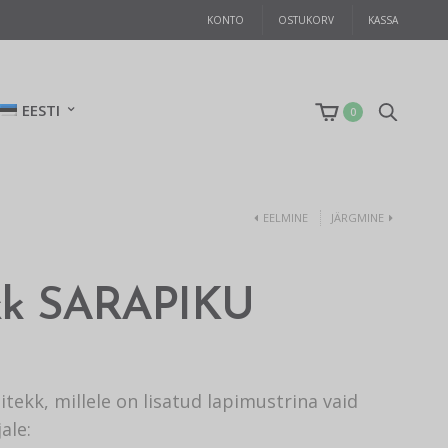
KONTO
OSTUKORV
KASSA
EESTI
0
EELMINE
JÄRGMINE
kk SARAPIKU
itekk, millele on lisatud lapimustrina vaid
ale: