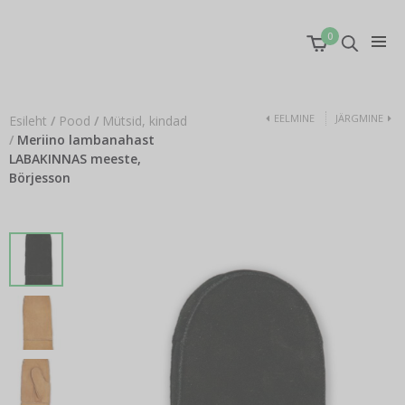
0
EELMINE
JÄRGMINE
Esileht
/
Pood
/
Mütsid, kindad
/
Meriino lambanahast
LABAKINNAS meeste,
Börjesson