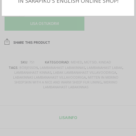
IN SARAPIKU'S ENGLISH ONLINE SHOP!
LISA OSTUKORVI
SHARE THIS PRODUCT
SKU:
751
KATEGOORIAD:
MEHED
,
MÜTSID, KINDAD
TAGS:
BÖRJESSON
,
LAMBANAHAST LABAKINNAS
,
LAMBANAHAST LABAK
,
LAMBANAHAST KINNAS
,
LABAK LAMBANAHAST VILLAVOODRIGA
,
LABAKINNAS LAMBANAHAST VILLAVOODRIGA
,
MITTEN IN MERINO
SHEEPSKIN WITH A NICE AND WARM SHEEP FUR LINING
,
MERIINO
LAMBANAHAST LABAKINNAS
LISAINFO