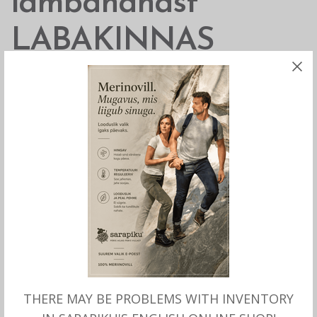
lambanahast
LABAKINNAS
meeste, Börjesson
87.00
€
Käsitsi valmistatud meriino lambanahast
labakinnas mõnusa ja sooja lambavilla voodriga.
Suurusnumbrid meestele: M, L, XL ja 2XL.
Materjal: meriino lambanahk ja vooder lambavill
Toodetud Börjesson´i poolt, Rootsi.
THERE MAY BE PROBLEMS WITH INVENTORY