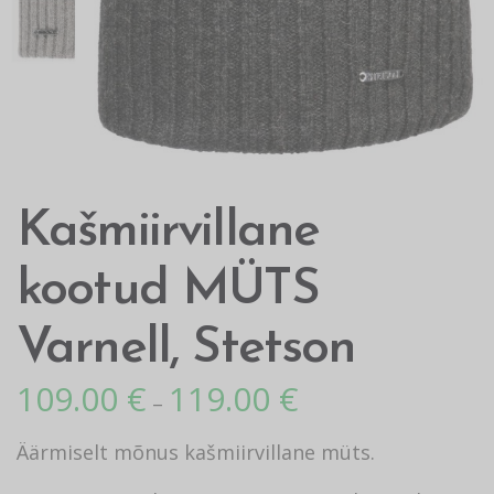
Kašmiirvillane
kootud MÜTS
Varnell, Stetson
109.00
€
119.00
€
–
Äärmiselt mõnus kašmiirvillane müts.