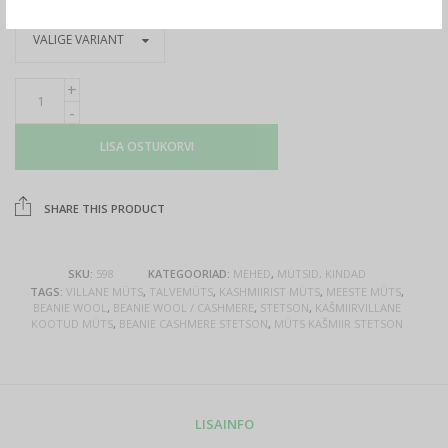
LISA OSTUKORVI
SHARE THIS PRODUCT
SKU:
598
KATEGOORIAD:
MEHED
,
MÜTSID, KINDAD
TAGS:
VILLANE MÜTS
,
TALVEMÜTS
,
KASHMIIRIST MÜTS
,
MEESTE MÜTS
,
BEANIE WOOL
,
BEANIE WOOL / CASHMERE
,
STETSON
,
KAŠMIIRVILLANE
KOOTUD MÜTS
,
BEANIE CASHMERE STETSON
,
MÜTS KAŠMIIR STETSON
LISAINFO