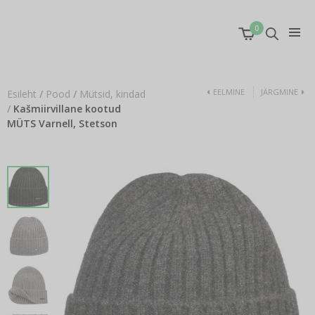
0
EELMINE
JÄRGMINE
Esileht
/
Pood
/
Mütsid, kindad
/
Kašmiirvillane kootud
MÜTS Varnell, Stetson