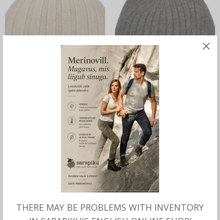
MITMEID VALIKUID
MITMEID VALIKUID
Kašmiirvillane MÜTS,
Kašmiirvillane kootud MÜTS
looduslik värv, Stetson
Varnell, Stetson
–
–
109.00
€
119.00
€
109.00
€
119.00
€
THERE MAY BE PROBLEMS WITH INVENTORY