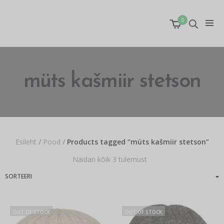
0
müts kašmiir stetson
Esileht
/
Pood
/
Products tagged “müts kašmiir stetson”
Näidan kõik 3 tulemust
OUT OF STOCK
OUT OF STOCK