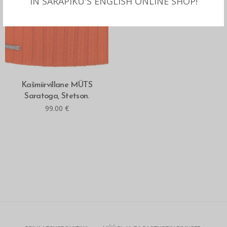
IN SARAPIKU'S ENGLISH ONLINE SHOP!
MITMEID VALIKUID
Kašmiirvillane MÜTS
Saratoga, Stetson.
99.00
€