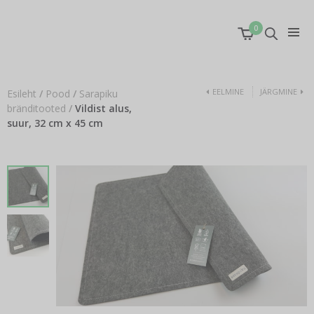
0
EELMINE
JÄRGMINE
Esileht
/
Pood
/
Sarapiku
bränditooted
/
Vildist alus,
suur, 32 cm x 45 cm