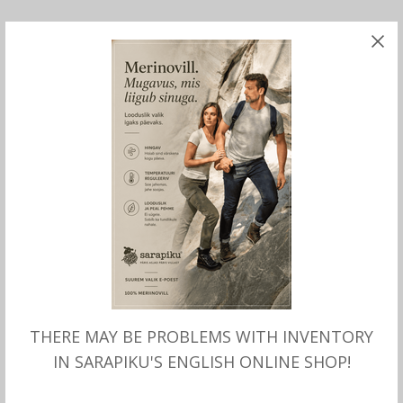
Vildist alus, suur, 32
cm x 45 cm
18.00
€
100% naturaalne vill.
Kasutamiseks:
– istumisalusena saunas, piknikul või aiatöödel
– taldriku alusena või kuumaalusena
THERE MAY BE PROBLEMS WITH INVENTORY
Vill on antibakteriaalne, vedelike ja mustust
IN SARAPIKU'S ENGLISH ONLINE SHOP!
tõrjuv. Materjal talub kuuma ja niiskust.