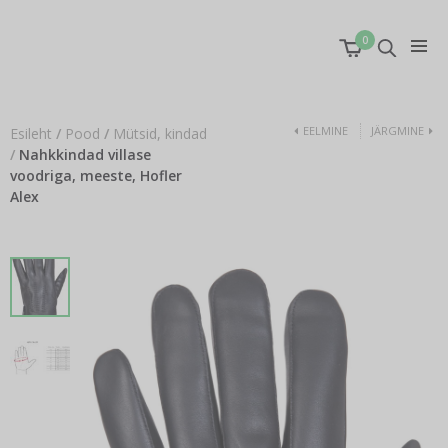
0
EELMINE
JÄRGMINE
Esileht
/
Pood
/
Mütsid, kindad
/
Nahkkindad villase
voodriga, meeste, Hofler
Alex