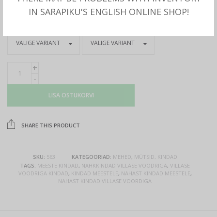
IN SARAPIKU'S ENGLISH ONLINE SHOP!
Toodetud Hofler poolt.
LISA OSTUKORVI
SHARE THIS PRODUCT
SKU:
563
KATEGOORIAD:
MEHED
,
MÜTSID, KINDAD
TAGS:
MEESTE KINDAD
,
NAHKKINDAD VILLASE VOODRIGA
,
VILLASE
VOODRIGA KINDAD
,
KINDAD MEESTELE
,
NAHAST KINDAD MEESTELE
,
NAHAST KINDAD VILLASE VOORDIGA