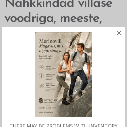
Nahkkindad villase
voodriga, meeste,
Hofler Alex
59.00
€
Nahkkindad meestele 100% villase voodriga.
– Hofler´i valitud A kvaliteediga nahk
– nutitelefonide kasutamiseks spetsiaalne nahk
– 100% villane vooder koos kootud mansetiga
lisab mugavust ja soojust
NB! Nahkkinda villane äär on laiusega ca 14 mm.
Toote fotol on nahkkinda villane äär veidike
laiem, vabandame erinevuse eest!
THERE MAY BE PROBLEMS WITH INVENTORY