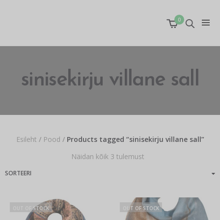
0
sinisekirju villane sall
Esileht
/
Pood
/
Products tagged “sinisekirju villane sall”
Näidan kõik 3 tulemust
OUT OF STOCK
OUT OF STOCK