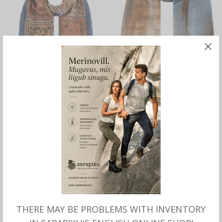
LOE ROHKEM
LOE ROHKEM
Suvine õhuke villane SALL,
Õhuke villane SALL suveks,
Stetson
Stetson
69.00
€
69.00
€
OUT OF STOCK
THERE MAY BE PROBLEMS WITH INVENTORY