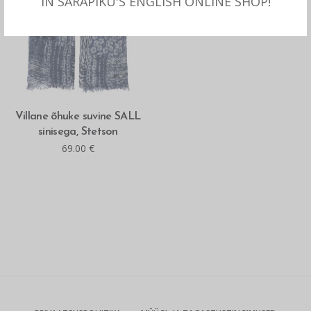
IN SARAPIKU'S ENGLISH ONLINE SHOP!
LOE ROHKEM
Villane õhuke suvine SALL
sinisega, Stetson
69.00
€