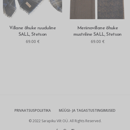
LISA OSTUKORVI
LOE ROHKEM
Villane õhuke ruuduline
Meriinovillane õhuke
SALL, Stetson
mustriline SALL, Stetson
69.00
€
69.00
€
PRIVAATSUSPOLIITIKA
MÜÜGI- JA TAGASTUSTINGIMUSED
© 2022 Sarapiku Vilt OÜ. All Rights Reserved.