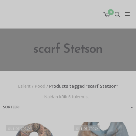
0
scarf Stetson
Esileht
/
Pood
/
Products tagged “scarf Stetson”
Näidan kõik 6 tulemust
OUT OF STOCK
OUT OF STOCK