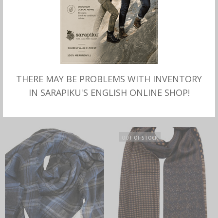
THERE MAY BE PROBLEMS WITH INVENTORY
LOE ROHKEM
MITMEID VALIKUID
Villane õhuke suvine SALL
Villane õhuke klassikaline
IN SARAPIKU'S ENGLISH ONLINE SHOP!
sinisega, Stetson
SALL, Stetson
–
69.00
€
59.00
€
69.00
€
OUT OF STOCK