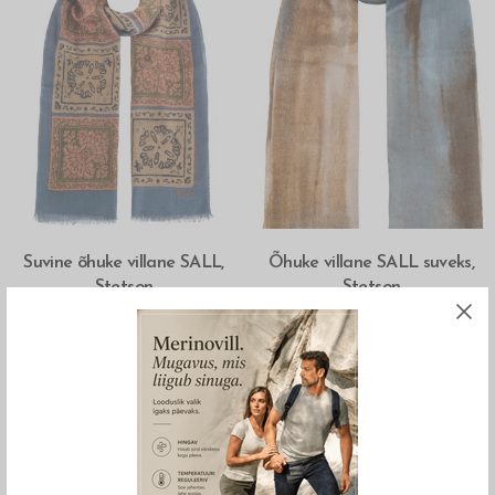
LOE ROHKEM
LOE ROHKEM
Suvine õhuke villane SALL,
Õhuke villane SALL suveks,
Stetson
Stetson
69.00
€
69.00
€
OUT OF STOCK
OUT OF STOCK