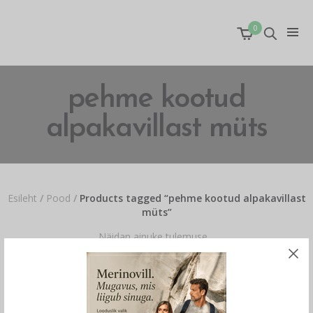
0
pehme kootud
alpakavillast müts
Esileht
/
Pood
/
Products tagged “pehme kootud alpakavillast
müts”
Näidan ainuke tulemuse