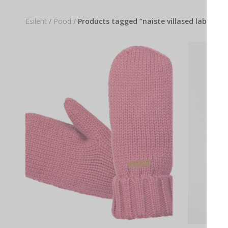
Esileht
/
Pood
/
Products tagged “naiste villased labakud”