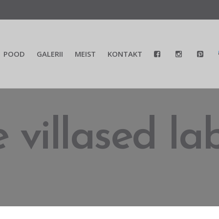
POOD
GALERII
MEIST
KONTAKT
e villased l