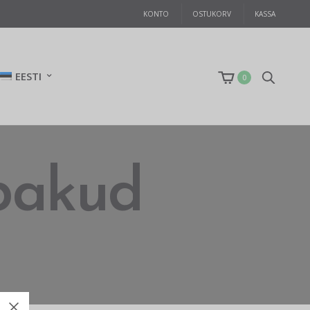
KONTO
OSTUKORV
KASSA
EESTI
0
abakud