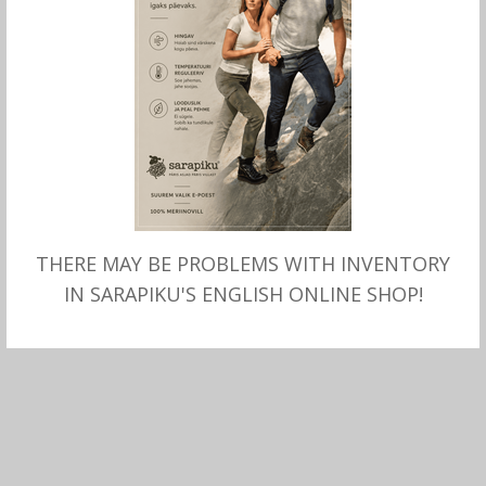
THERE MAY BE PROBLEMS WITH INVENTORY
MITMEID VALIKUID
MITMEID VALIKUID
Mohäärvillane MÜTS meriino
Mohäärvillast meriino
IN SARAPIKU'S ENGLISH ONLINE SHOP!
voodriga, Börjesson
voodriga MÜTS, Börjesson
56.00
€
57.00
€