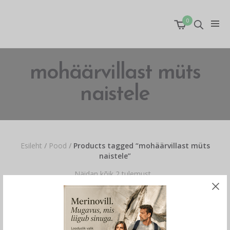
0
mohäärvillast müts
naistele
Esileht
/
Pood
/
Products tagged “mohäärvillast müts
naistele”
Näidan kõik 2 tulemust
OUT OF STOCK