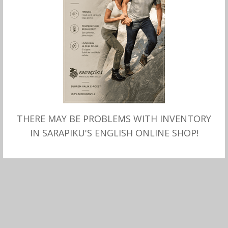
THERE MAY BE PROBLEMS WITH INVENTORY
LOE ROHKEM
MITMEID VALIKUID
Meriinovillane T-SÄRK
Meriino pikkade varrukatega
IN SARAPIKU'S ENGLISH ONLINE SHOP!
naistele 2XL, Sarapiku
särk, ümar kaelus, Sarapiku
55.00
€
85.00
€