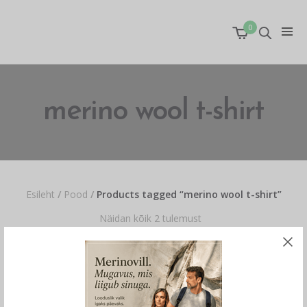
0
merino wool t-shirt
Esileht
/
Pood
/
Products tagged “merino wool t-shirt”
Näidan kõik 2 tulemust
OUT OF STOCK