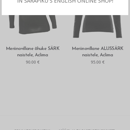
IN SARAPIKU'S ENGLISH ONLINE SHOP!
MITMEID VALIKUID
MITMEID VALIKUID
Meriinovillane õhuke SÄRK
Meriinovillane ALUSSÄRK
naistele, Aclima
naistele, Aclima
90.00
€
95.00
€