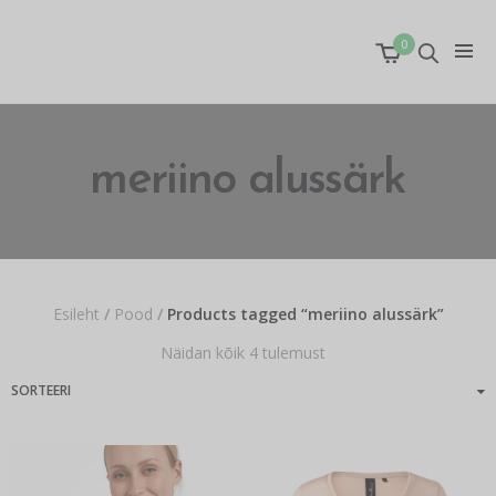
0
meriino alussärk
Esileht
/
Pood
/
Products tagged “meriino alussärk”
Näidan kõik 4 tulemust