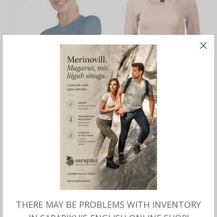
MITMEID VALIKUID
MITMEID VALIKUID
Meriinovillaga ALUSÄRK
Meriinovillane SÄRK naistele
Wool-Tech, naistele, Falke
96.00
€
115.00
€
THERE MAY BE PROBLEMS WITH INVENTORY