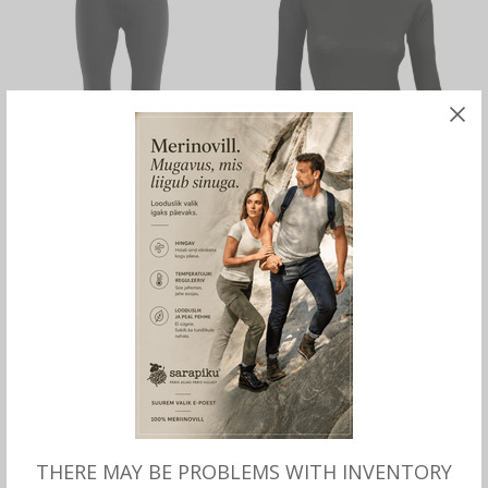
MITMEID VALIKUID
MITMEID VALIKUID
Meriinovillased õhukesed
Meriinovillane õhuke SÄRK
PIKAD ALUSPÜKSID
naistele, Aclima
meestele, Aclima
90.00
€
95.00
€
THERE MAY BE PROBLEMS WITH INVENTORY