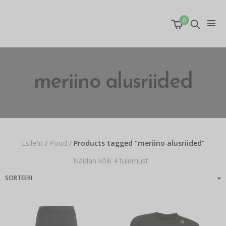
0
meriino alusriided
Esileht
/
Pood
/
Products tagged “meriino alusriided”
Näidan kõik 4 tulemust