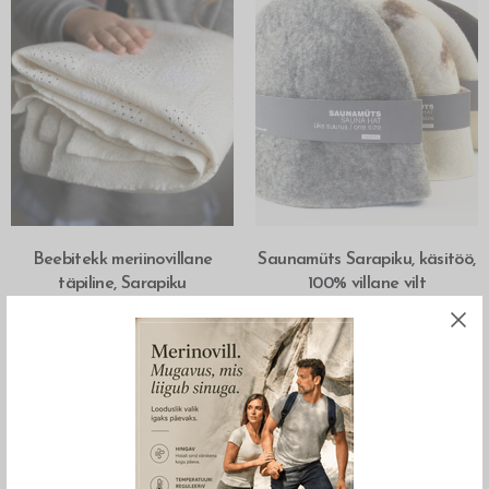
LISA OSTUKORVI
MITMEID VALIKUID
Beebitekk meriinovillane
Saunamüts Sarapiku, käsitöö,
täpiline, Sarapiku
100% villane vilt
–
110.00
€
48.00
€
57.00
€