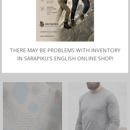
MITMEID VALIKUID
MITMEID VALIKUID
Beebitekk Meriinovillane
Meriinovillane t-särk,
THERE MAY BE PROBLEMS WITH INVENTORY
vilditud, autoritööd Anne
SARAPIKU ümar kaelus,
IN SARAPIKU'S ENGLISH ONLINE SHOP!
Lepik, Sarapiku
“regular”, melange hall
–
89.00
€
110.00
€
78.00
€