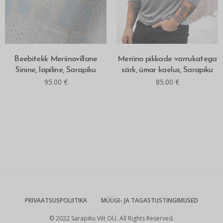
LISA OSTUKORVI
MITMEID VALIKUID
Beebitekk Meriinovillane
Meriino pikkade varrukatega
Sinine, lapiline, Sarapiku
särk, ümar kaelus, Sarapiku
95.00
€
85.00
€
PRIVAATSUSPOLIITIKA
MÜÜGI- JA TAGASTUSTINGIMUSED
© 2022 Sarapiku Vilt OÜ. All Rights Reserved.