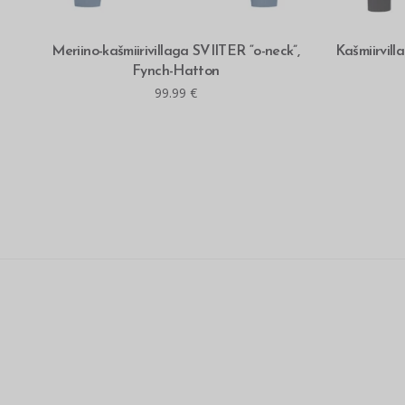
MITMEID VALIKUID
Meriino-kašmiirivillaga SVIITER “o-neck”,
Kašmiirvil
Fynch-Hatton
99.99
€