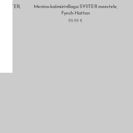
MITMEID VALIKUID
ga SVIITER,
Meriino-kašmiirivillaga SVIITER meestele,
Fynch-Hatton
99.99
€