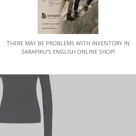
MITMEID VALIKUID
MITMEID VALIKUID
llane SVIITER naistele, valge,
Meriino-kašmiirivillaga luku
Fynch-Hatton
Fynch-Hatton
169.99
€
109.99
€
THERE MAY BE PROBLEMS WITH INVENTORY IN
SARAPIKU'S ENGLISH ONLINE SHOP!