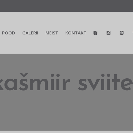
POOD
GALERII
MEIST
KONTAKT
kašmiir sviite