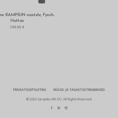
MITMEID VALIKUID
lane KAMPSUN naistele, Fynch-
Hatton
199.99
€
PRIVAATSUSPOLIITIKA
MÜÜGI- JA TAGASTUSTINGIMUSED
© 2022 Sarapiku Vilt OÜ. All Rights Reserved.