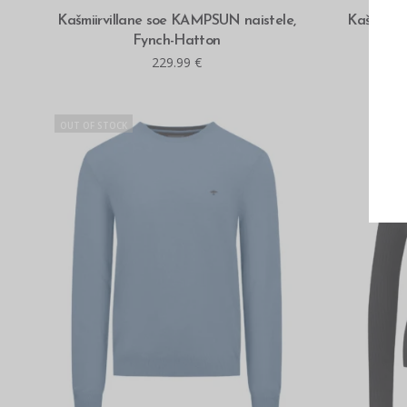
MITMEID VALIKUID
Kašmiirvillane soe KAMPSUN naistele,
Kašmiirvi
Fynch-Hatton
229.99
€
OUT OF STOCK