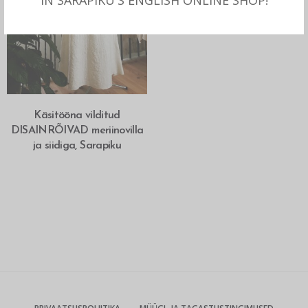
IN SARAPIKU'S ENGLISH ONLINE SHOP!
LOE ROHKEM
Käsitööna vilditud
DISAINRÕIVAD meriinovilla
ja siidiga, Sarapiku