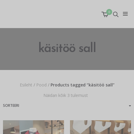
0
käsitöö sall
Esileht
/
Pood
/
Products tagged “käsitöö sall”
Näidan kõik 3 tulemust