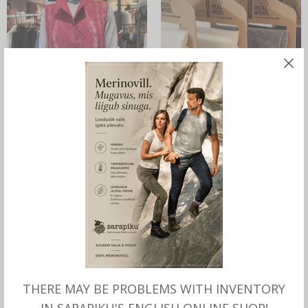
LOE ROHKEM
MITMEID VALIKUID
Vilditud vest meriinovilla ja
Sarapiku Sall, käsitöö,
siidiga, autoritöö Anne Lepik,
meriinovill ja naturaalsiid
Sarapiku
75.00
€
THERE MAY BE PROBLEMS WITH INVENTORY