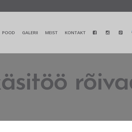
POOD
GALERII
MEIST
KONTAKT
äsitöö rõiv