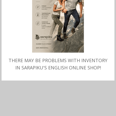
THERE MAY BE PROBLEMS WITH INVENTORY
LISA OSTUKORVI
MEREMEHE MÄÄRE
IN SARAPIKU'S ENGLISH ONLINE SHOP!
männivaiguga
11.00
€