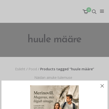
0
huule määre
Esileht
/
Pood
/
Products tagged “huule määre”
Näidan ainuke tulemuse