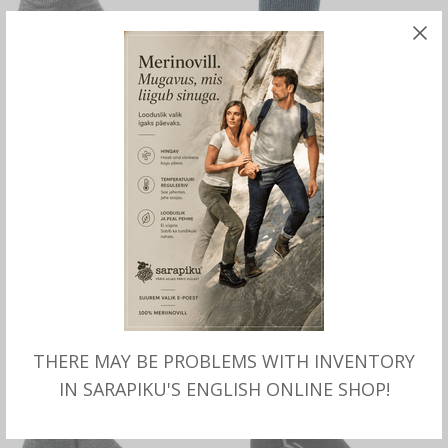
MITMEID VALIKUID
MITMEID VALIKUID
Meriinovillased SOKID Go
Meriinovillased sokid ALP,
ABS, Wundersocks
Wundersocks
22.00
€
24.00
€
THERE MAY BE PROBLEMS WITH INVENTORY
IN SARAPIKU'S ENGLISH ONLINE SHOP!