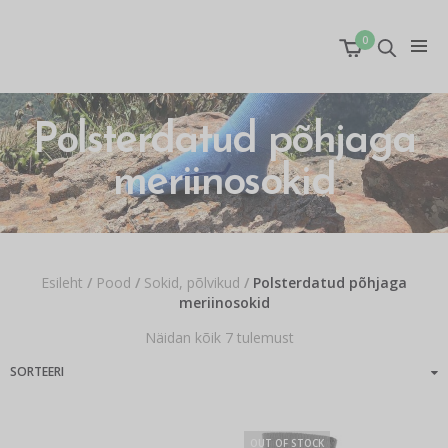
0
Polsterdatud põhjaga
meriinosokid
Esileht
/
Pood
/
Sokid, põlvikud
/
Polsterdatud põhjaga
meriinosokid
Näidan kõik 7 tulemust
OUT OF STOCK