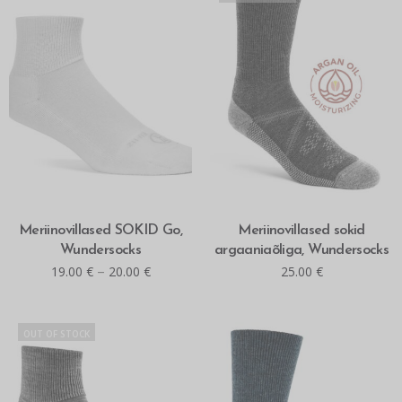
MITMEID VALIKUID
MITMEID VALIKUID
Meriinovillased SOKID Go,
Meriinovillased sokid
Wundersocks
argaaniaõliga, Wundersocks
–
19.00
€
20.00
€
25.00
€
OUT OF STOCK