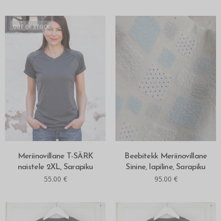
OUT OF STOCK
LOE ROHKEM
LISA OSTUKORVI
Meriinovillane T-SÄRK
Beebitekk Meriinovillane
naistele 2XL, Sarapiku
Sinine, lapiline, Sarapiku
55.00
€
95.00
€