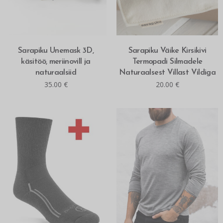
LISA OSTUKORVI
MITMEID VALIKUID
Sarapiku Unemask 3D,
Sarapiku Väike Kirsikivi
käsitöö, meriinovill ja
Termopadi Silmadele
naturaalsiid
Naturaalsest Villast Vildiga
35.00
€
20.00
€