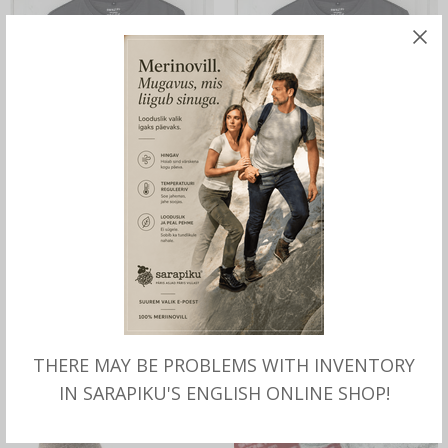
LOE ROHKEM
LOE ROHKEM
Merino Wool T-shirt for men,
Merino Wool T-SHIRT for
2XL, Sarapiku
men 2XL, Sarapiku
THERE MAY BE PROBLEMS WITH INVENTORY
IN SARAPIKU'S ENGLISH ONLINE SHOP!