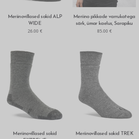
MITMEID VALIKUID
MITMEID VALIKUID
Meriinovillased sokid ALP
Meriino pikkade varrukatega
WIDE
särk, ümar kaelus, Sarapiku
26.00
€
85.00
€
MITMEID VALIKUID
MITMEID VALIKUID
Meriinovillased sokid
Meriinovillased sokid TREK