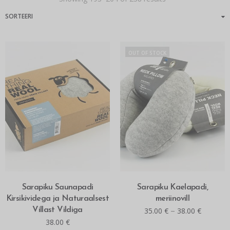
OUT OF STOCK
MITMEID VALIKUID
MITMEID VALIKUID
Sarapiku Saunapadi
Sarapiku Kaelapadi,
Kirsikividega ja Naturaalsest
meriinovill
–
Villast Vildiga
35.00
€
38.00
€
38.00
€