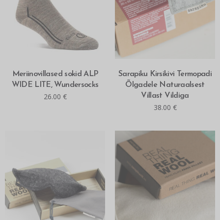
MITMEID VALIKUID
MITMEID VALIKUID
Meriinovillased sokid ALP
Sarapiku Kirsikivi Termopadi
WIDE LITE, Wundersocks
Õlgadele Naturaalsest
26.00
€
Villast Vildiga
38.00
€