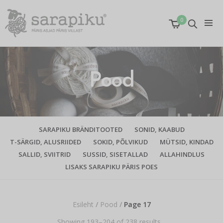
0
Pood
SARAPIKU BRÄNDITOOTED
SONID, KAABUD
T-SÄRGID, ALUSRIIDED
SOKID, PÕLVIKUD
MÜTSID, KINDAD
SALLID, SVIITRID
SUSSID, SISETALLAD
ALLAHINDLUS
LISAKS SARAPIKU PÄRIS POES
Esileht
/
Pood
/
Page 17
Showing 193–204 of 238 results